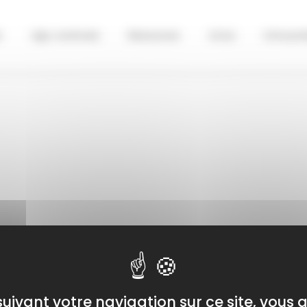
r
Agir, construire
Ressources
Actus
Infos pra
uivant votre navigation sur ce site, vous